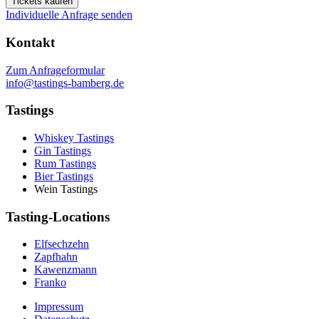
Tickets kaufen
Individuelle Anfrage senden
Kontakt
Zum Anfrageformular
info@tastings-bamberg.de
Tastings
Whiskey Tastings
Gin Tastings
Rum Tastings
Bier Tastings
Wein Tastings
Tasting-Locations
Elfsechzehn
Zapfhahn
Kawenzmann
Franko
Impressum